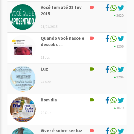
Você tem até 28 fev
2015
3920
21/01/2015
Quando você nasce e
descobr. . .
1256
11 Jul
Luz
2294
24 Nov
Bom dia
1079
29 Out
Viver é sobre ser luz