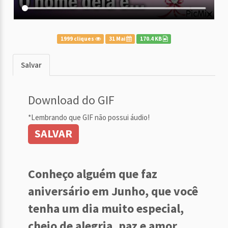
1999 cliques
31 Mai
170.4 KB
Salvar
Download do GIF
*Lembrando que GIF não possui áudio!
SALVAR
Conheço alguém que faz
aniversário em Junho, que você
tenha um dia muito especial,
cheio de alegria, paz e amor...