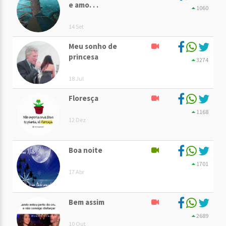
e amo. . .
1060
14 Set
Meu sonho de
princesa
3274
18 Jul
Floresça
1168
12 Dez
Boa noite
1701
17 Abr
Bem assim
2689
10 Out