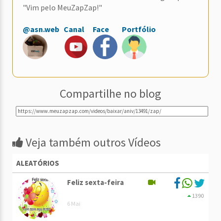
"Vim pelo MeuZapZap!"
@asn.web
Canal
Face
Portfólio
Compartilhe no blog
Veja também outros Vídeos
ALEATÓRIOS
Feliz sexta-feira
1390
6 Mai