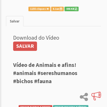
1155 cliques
6 Jan
446 KB
Salvar
Download do Vídeo
SALVAR
Vídeo de Animais e afins!
#animais #sereshumanos
#bichos #fauna