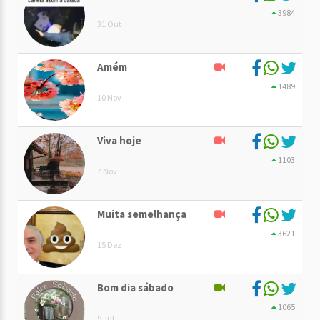
3984
31 Out
Amém
1489
10 Nov
Viva hoje
1103
7 Nov
Muita semelhança
3621
15 Dez
Bom dia sábado
1065
9 Jul