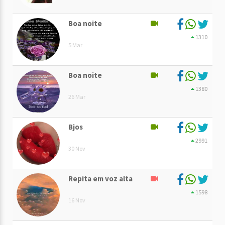
Boa noite
1310
5 Mar
Boa noite
1380
26 Mar
Bjos
2991
30 Nov
Repita em voz alta
1598
16 Nov