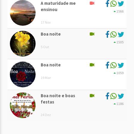
A maturidade me
ensinou
1566
17 Nov
Boa noite
1505
5 Out
Boa noite
1059
19 Mar
Boa noite e boas
festas
1186
24 Dez