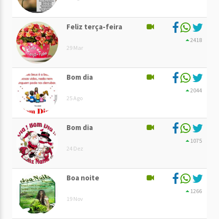
Feliz terça-feira
2418
29 Mar
Bom dia
2044
25 Ago
Bom dia
1075
24 Dez
Boa noite
1266
19 Nov