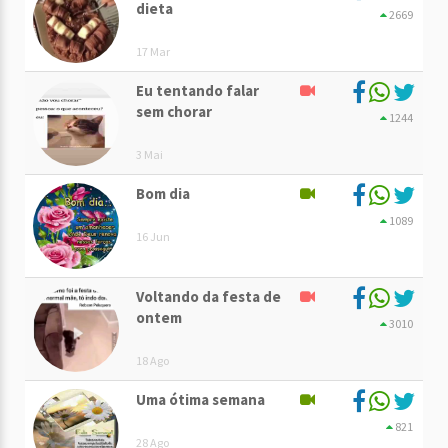
dieta
2669
17 Mar
Eu tentando falar
sem chorar
1244
3 Mai
Bom dia
1089
16 Jun
Voltando da festa de
ontem
3010
18 Ago
Uma ótima semana
821
28 Ago