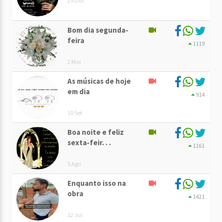
25 Out
Bom dia segunda-
feira
1119
2 Mai
As músicas de hoje
em dia
914
10 Set
Boa noite e feliz
sexta-feir. . .
1161
5 Ago
Enquanto isso na
obra
1421
12 Jul