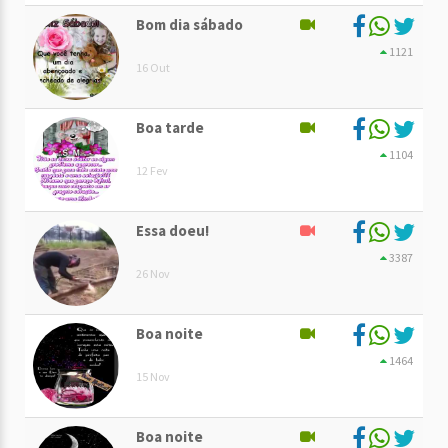
Bom dia sábado
1121
16 Out
Boa tarde
1104
12 Fev
Essa doeu!
3387
26 Nov
Boa noite
1464
15 Nov
Boa noite