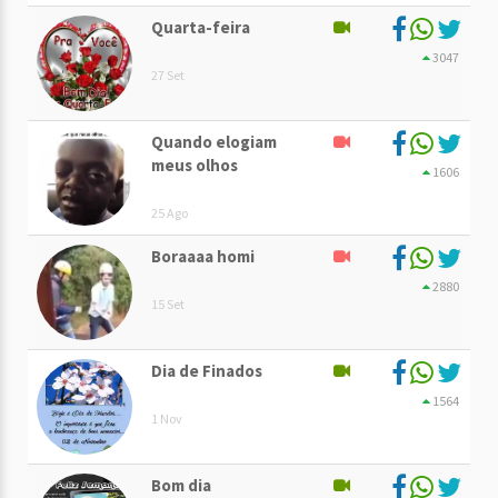
Quarta-feira
3047
27 Set
Quando elogiam
meus olhos
1606
25 Ago
Boraaaa homi
2880
15 Set
Dia de Finados
1564
1 Nov
Bom dia