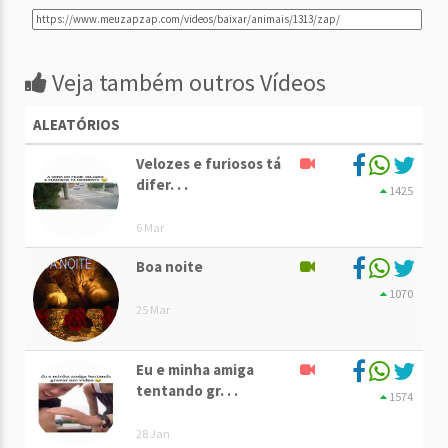
Veja também outros Vídeos
ALEATÓRIOS
Velozes e furiosos tá
difer. . .
1425
6 Mar
Boa noite
1070
25 Mar
Eu e minha amiga
tentando gr. . .
1574
28 Jan