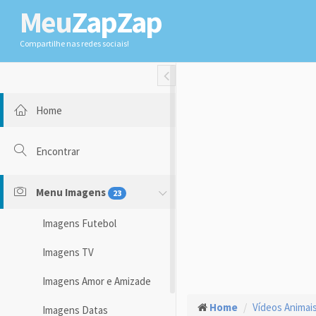
Meu
ZapZap
Compartilhe nas redes sociais!
Toggle Fullwidth
Home
Encontrar
Menu Imagens
23
Imagens Futebol
Imagens TV
Imagens Amor e Amizade
Home
Vídeos Animai
Imagens Datas