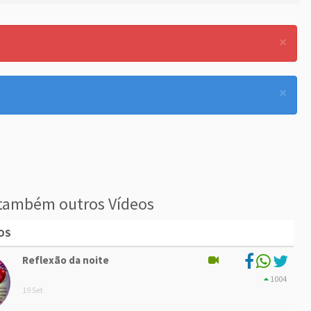
×
×
também outros Vídeos
OS
Reflexão da noite
1004
19 Set