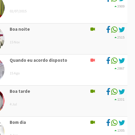
3909
02/07/2015
Boa noite
2515
15 Nov
Quando eu acordo disposto
2867
15 Ago
Boa tarde
1331
4 Jul
Bom dia
1305