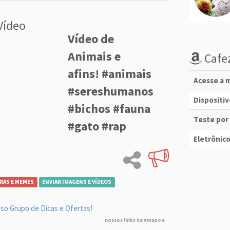
Vídeo
Vídeo de
Animais e
Cafez
afins! #animais
Acesse a m
#sereshumanos
Dispositi
#bichos #fauna
Teste por
#gato #rap
Eletrônico
RAS E MEMES
ENVIAR IMAGENS E VÍDEOS
so Grupo de Dicas e Ofertas!
nossos links na Amazon