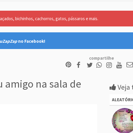
açados, bichinhos, cachorros, gatos, pássaros e mais.
uZapZap
no Facebook!
compartilhe
 amigo na sala de
Veja 
ALEATÓRI