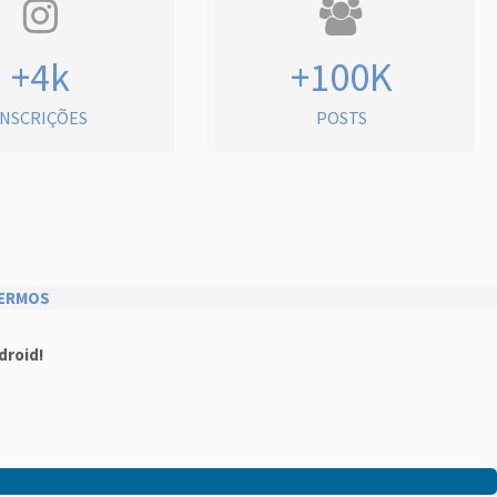
+4k
+100K
INSCRIÇÕES
POSTS
ERMOS
droid!