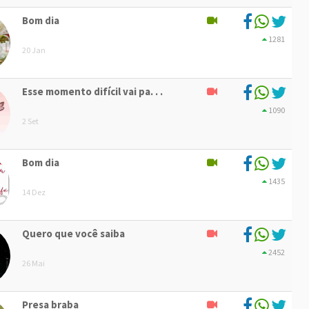
Bom dia
1281
20 Jan
Esse momento difícil vai pa. . .
1090
2 Set
Bom dia
1435
14 Dez
Quero que você saiba
2452
26 Mai
Presa braba