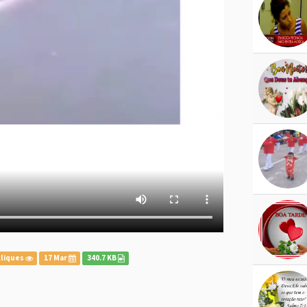
cliques
17 Mar
340.7 KB