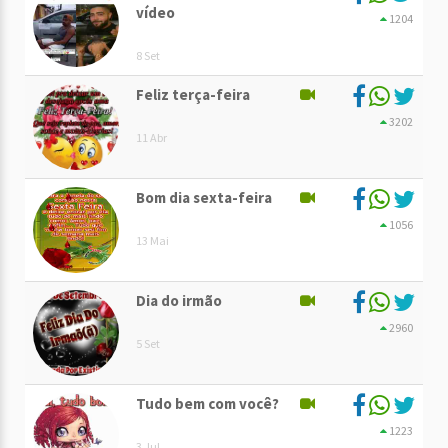
vídeo
1204
8 Set
Feliz terça-feira
3202
11 Abr
Bom dia sexta-feira
1056
13 Mai
Dia do irmão
2960
5 Set
Tudo bem com você?
1223
3 Jul