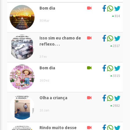
Bom dia
814
30 Mar
Isso sim eu chamo de
reflexo. . .
2317
3 Fev
Bom dia
3315
16 Dez
Olha a criança
2932
10 Jan
Rindo muito desse