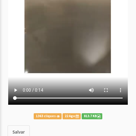
1363 cliques
22 Ago
813.7 KB
Salvar