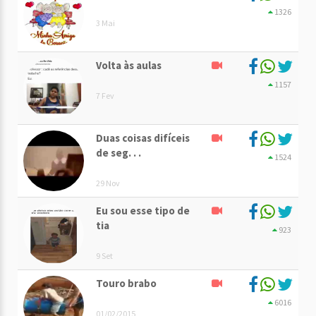
1326
3 Mai
Volta às aulas
1157
7 Fev
Duas coisas difíceis
de seg. . .
1524
29 Nov
Eu sou esse tipo de
tia
923
9 Set
Touro brabo
6016
01/02/2015