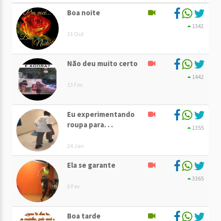
Boa noite
1342
21 Out
Não deu muito certo
1442
13 Fev
Eu experimentando
roupa para. . .
1355
24 Jan
Ela se garante
3365
6 Fev
Boa tarde