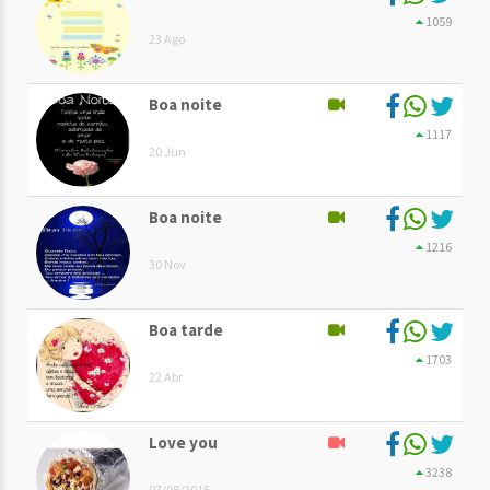
1059
23 Ago
Boa noite
1117
20 Jun
Boa noite
1216
30 Nov
Boa tarde
1703
22 Abr
Love you
3238
07/08/2015