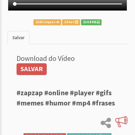
1533 cliques
14 Set
314.8 KB
Salvar
Download do Vídeo
SALVAR
#zapzap #online #player #gifs
#memes #humor #mp4 #frases