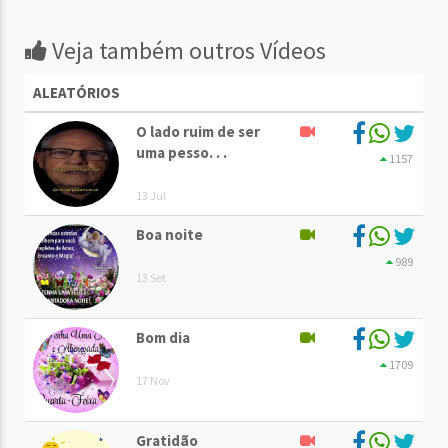
Veja também outros Vídeos
ALEATÓRIOS
O lado ruim de ser
uma pesso. . .
1157
13 Jul
Boa noite
989
13 Set
Bom dia
1709
17 Nov
Gratidão