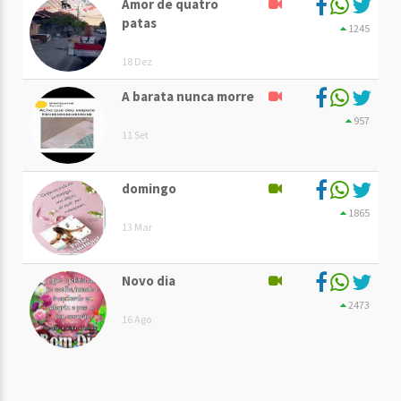
Amor de quatro
patas
1245
18 Dez
A barata nunca morre
957
11 Set
domingo
1865
13 Mar
Novo dia
2473
16 Ago