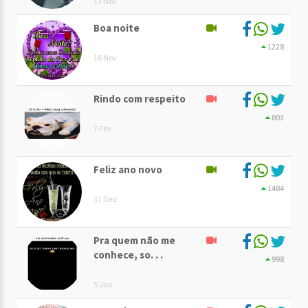
13 Nov
Boa noite
1228
16 Nov
Rindo com respeito
803
7 Fev
Feliz ano novo
1484
31 Dez
Pra quem não me
conhece, so. . .
998
5 Jan