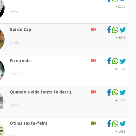
2125
9 Mai
Sai do Zap
4613
14 Abr
Eu na vida
1177
15 Dez
Quando a vida tenta te derru. . .
1347
24 Fev
Ótima sexta-feira
1081