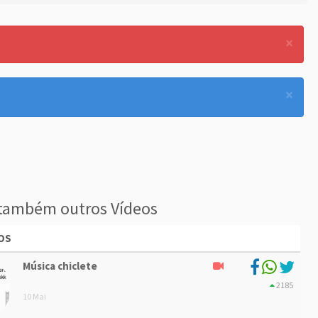
×
×
também outros Vídeos
OS
Música chiclete
2185
10 Mai