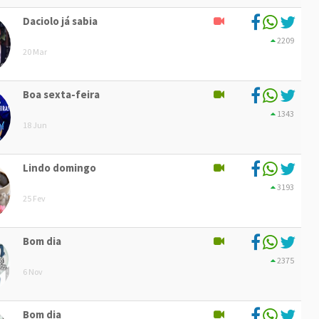
Daciolo já sabia
2209
20 Mar
Boa sexta-feira
1343
18 Jun
Lindo domingo
3193
25 Fev
Bom dia
2375
6 Nov
Bom dia