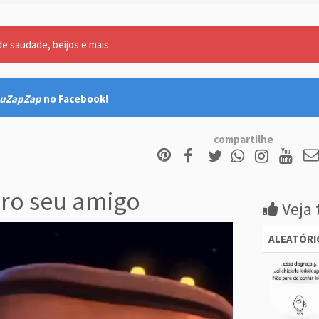
 saudade, beijos e mais.
uZapZap
no Facebook!
compartilhe
ro seu amigo
Veja 
ALEATÓRI