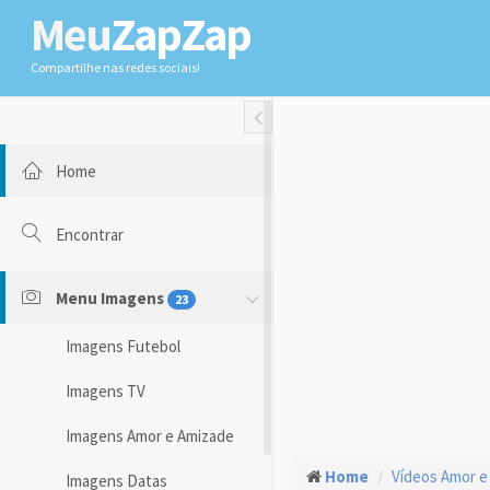
Meu
ZapZap
Compartilhe nas redes sociais!
Toggle Fullwidth
Home
Encontrar
Menu Imagens
23
Imagens Futebol
Imagens TV
Imagens Amor e Amizade
Home
Vídeos Amor e
Imagens Datas