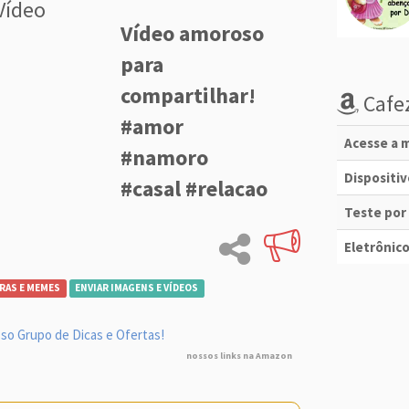
Vídeo
Vídeo amoroso
para
compartilhar!
Cafez
#amor
Acesse a m
#namoro
Dispositi
#casal #relacao
Teste por
Eletrônico
RAS E MEMES
ENVIAR IMAGENS E VÍDEOS
so Grupo de Dicas e Ofertas!
nossos links na Amazon