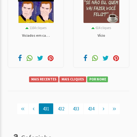
1164 cliques
614 cliques
Viciados em ca. . .
Vício
MAIS RECENTES
MAIS CLIQUES
POR NOME
431
432
433
434