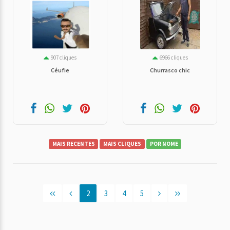
907 cliques
6966 cliques
Céufie
Churrasco chic
MAIS RECENTES
MAIS CLIQUES
POR NOME
2
3
4
5