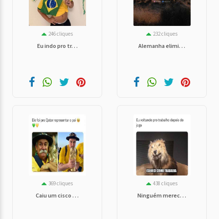
246 cliques
232 cliques
Eu indo pro tr. . .
Alemanha elimi. . .
369 cliques
438 cliques
Caiu um cisco . . .
Ninguém merec. . .