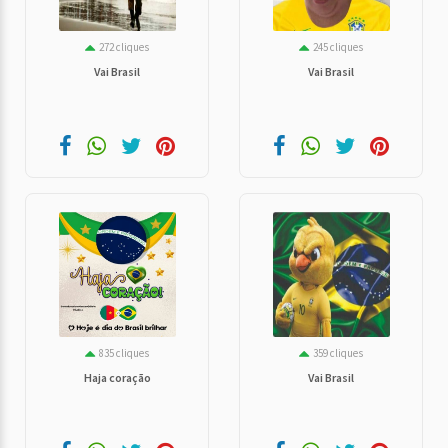
272 cliques
245 cliques
Vai Brasil
Vai Brasil
835 cliques
359 cliques
Haja coração
Vai Brasil