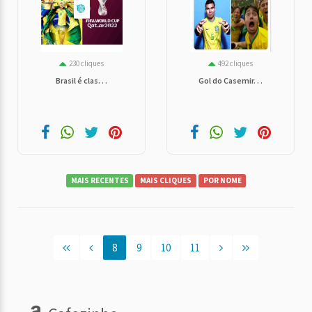
230 cliques
492 cliques
Brasil é clas. . .
Gol do Casemir. . .
MAIS RECENTES
MAIS CLIQUES
POR NOME
8
9
10
11