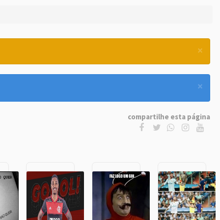
×
×
compartilhe esta página