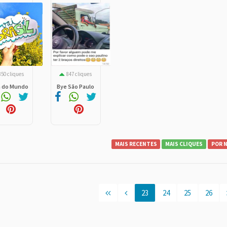
850 cliques
847 cliques
 do Mundo
Bye São Paulo
MAIS RECENTES
MAIS CLIQUES
POR 
23
24
25
26