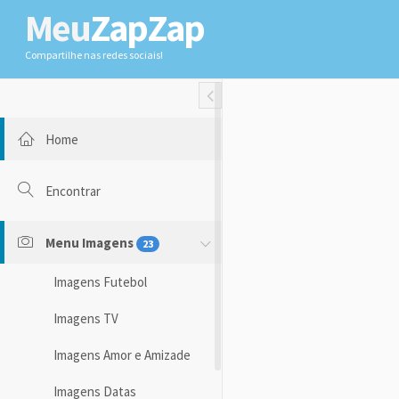
Meu
ZapZap
Compartilhe nas redes sociais!
Toggle Fullwidth
Home
Encontrar
Menu Imagens
23
Imagens Futebol
Imagens TV
Imagens Amor e Amizade
Imagens Datas