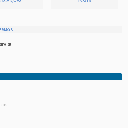
NSCRIÇÕES
POSTS
ERMOS
droid!
ados.