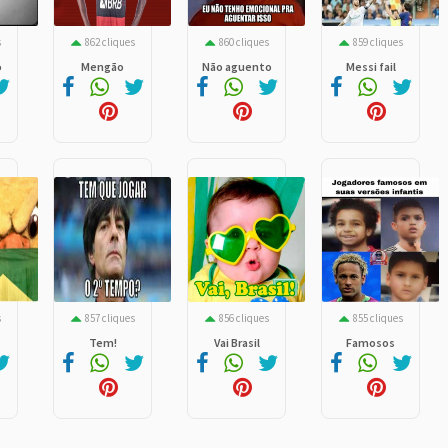
s
862 cliques
860 cliques
859 cliques
o
Mengão
Não aguento
Messi fail
s
857 cliques
856 cliques
855 cliques
Tem!
Vai Brasil
Famosos