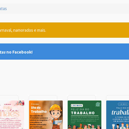
tas
arnaval, namorados e mais.
tas
no Facebook!