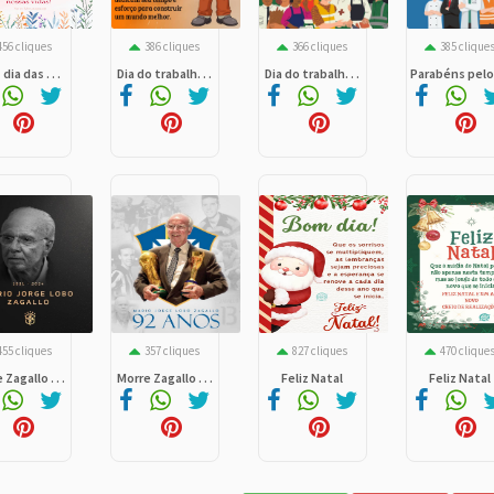
456 cliques
386 cliques
366 cliques
385 clique
 dia das . . .
Dia do trabalh. . .
Dia do trabalh. . .
Parabéns pelo. 
455 cliques
357 cliques
827 cliques
470 clique
Zagallo . . .
Morre Zagallo . . .
Feliz Natal
Feliz Natal