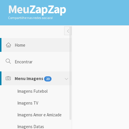
Meu
ZapZap
Compartilhe nas redes sociais!
Toggle Fullwidth
Home
Encontrar
Menu Imagens
23
Imagens Futebol
Imagens TV
Imagens Amor e Amizade
Imagens Datas