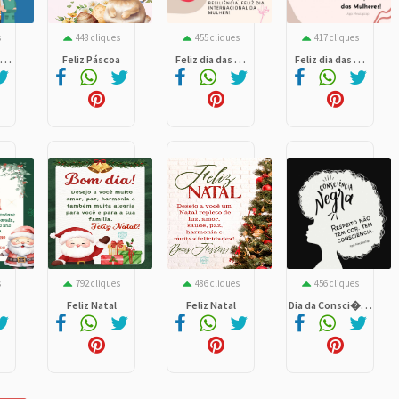
s
448 cliques
455 cliques
417 cliques
. .
Feliz Páscoa
Feliz dia das . . .
Feliz dia das . . .
s
792 cliques
486 cliques
456 cliques
Feliz Natal
Feliz Natal
Dia da Consci�. . .