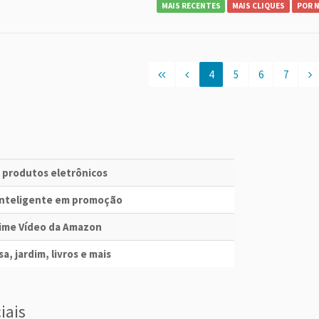
MAIS RECENTES
MAIS CLIQUES
POR 
4
5
6
7
e produtos eletrônicos
 Inteligente em promoção
Prime Vídeo da Amazon
a, jardim, livros e mais
iais