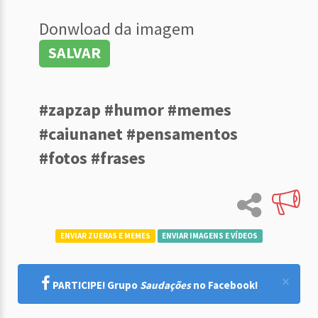
Donwload da imagem
SALVAR
#zapzap #humor #memes
#caiunanet #pensamentos
#fotos #frases
ENVIAR ZUERAS E MEMES
ENVIAR IMAGENS E VÍDEOS
×
PARTICIPE! Grupo
Saudações
no Facebook!