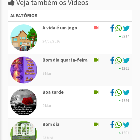
Veja também os Vídeos
ALEATÓRIOS
A vida é um jogo
3217
24/08/2016
Bom dia quarta-feira
1261
9 Mar
Boa tarde
1684
9 Mar
Bom dia
1201
23 Mai