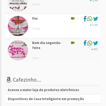
1264
21 Dez
Paz
2740
13 Ago
Bom dia segunda-
feira
803
6 Nov
Cafezinho...
Acesse a maior loja de produtos eletrônicos
Dispositivos de Casa Inteligente em promoção