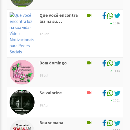
Que você encontra
luz na su. . .
1016
12 Jan
Bom domingo
1113
18 Jul
Se valorize
1901
18 Abr
Boa semana