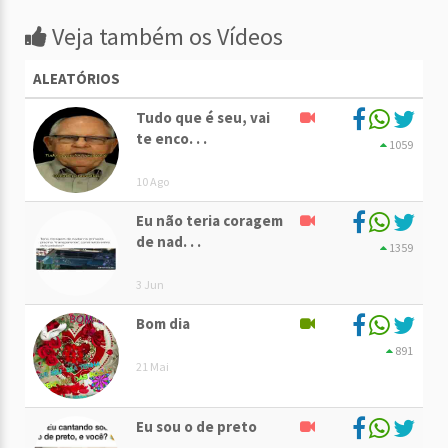
Veja também os Vídeos
ALEATÓRIOS
Tudo que é seu, vai
te enco. . .
1059
10 Ago
Eu não teria coragem
de nad. . .
1359
3 Jun
Bom dia
891
21 Mai
Eu sou o de preto