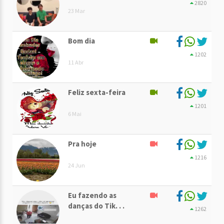
2820
23 Mar
Bom dia
1202
11 Abr
Feliz sexta-feira
1201
6 Mai
Pra hoje
1216
24 Jun
Eu fazendo as
danças do Tik. . .
1262