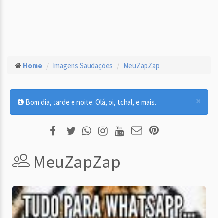
Home
Imagens Saudações
MeuZapZap
×
Bom dia, tarde e noite. Olá, oi, tchal, e mais.
MeuZapZap