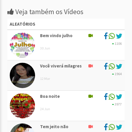
Veja também os Vídeos
ALEATÓRIOS
Bem vindo julho
1106
30 Jun
Você viverá milagres
1964
12 Mar
Boa noite
3977
24 Jun
Tem jeito não