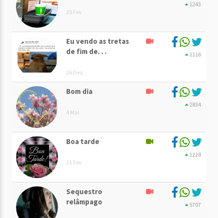
1243
25 Fev
Eu vendo as tretas
de fim de. . .
1116
26 Dez
Bom dia
2834
4 Mai
Boa tarde
1228
21 Fev
Sequestro
relâmpago
5707