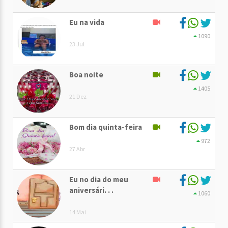
Eu na vida
1090
23 Jul
Boa noite
1405
21 Dez
Bom dia quinta-feira
972
27 Abr
Eu no dia do meu
aniversári. . .
1060
14 Mai