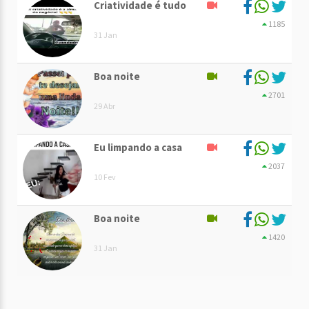
Criatividade é tudo
1185
31 Jan
Boa noite
2701
29 Abr
Eu limpando a casa
2037
10 Fev
Boa noite
1420
31 Jan