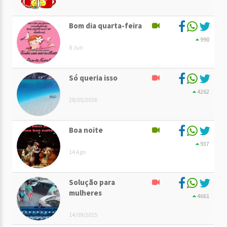
Bom dia quarta-feira
990
8 Jun
Só queria isso
4262
28/05/2016
Boa noite
937
14 Ago
Solução para
mulheres
4661
14/09/2015