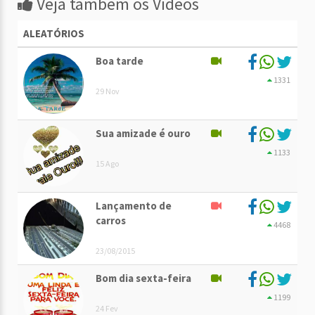
Veja também os Vídeos
ALEATÓRIOS
Boa tarde
1331
29 Nov
Sua amizade é ouro
1133
15 Ago
Lançamento de
carros
4468
23/08/2015
Bom dia sexta-feira
1199
24 Fev