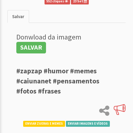
552 cliques
23 Set
Salvar
Donwload da imagem
SALVAR
#zapzap #humor #memes
#caiunanet #pensamentos
#fotos #frases
ENVIAR ZUERAS E MEMES
ENVIAR IMAGENS E VÍDEOS