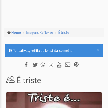
Home
Imagens Reflexão
É triste
×
Pensativas, reflita ao ler, sinta-se melhor.
É triste