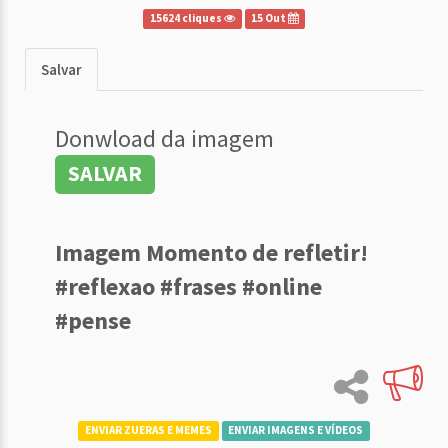
15624 cliques
15 Out
Salvar
Donwload da imagem
SALVAR
Imagem Momento de refletir!
#reflexao #frases #online
#pense
ENVIAR ZUERAS E MEMES
ENVIAR IMAGENS E VÍDEOS