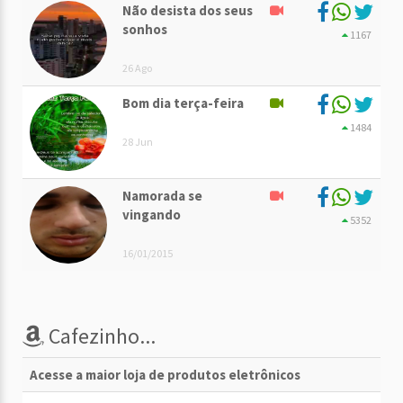
Não desista dos seus
sonhos
1167
26 Ago
Bom dia terça-feira
1484
28 Jun
Namorada se
vingando
5352
16/01/2015
Cafezinho...
Acesse a maior loja de produtos eletrônicos