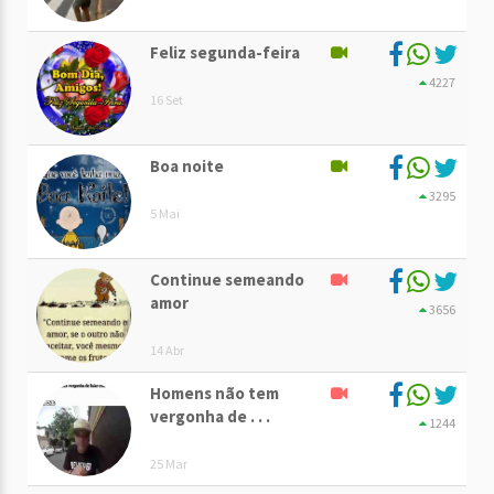
Feliz segunda-feira
4227
16 Set
Boa noite
3295
5 Mai
Continue semeando
amor
3656
14 Abr
Homens não tem
vergonha de . . .
1244
25 Mar