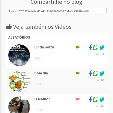
Compartilhe no blog
Veja também os Vídeos
ALEATÓRIOS
Linda noite
2871
3 Ago
Bom dia
967
1 Dez
O Melhor
3063
15 Abr