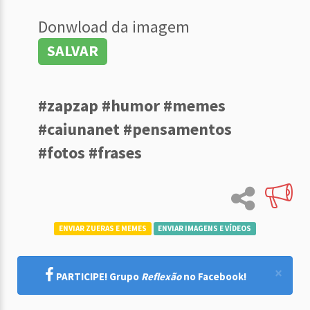
Donwload da imagem
SALVAR
#zapzap #humor #memes
#caiunanet #pensamentos
#fotos #frases
ENVIAR ZUERAS E MEMES
ENVIAR IMAGENS E VÍDEOS
×
PARTICIPE! Grupo
Reflexão
no Facebook!