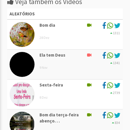
Veja também os Vídeos
ALEATÓRIOS
Bom dia
1311
28 Dez
Ela tem Deus
1341
9 Nov
Sexta-feira
2739
8 Dez
Bom dia terça-feira
abenço. . .
834