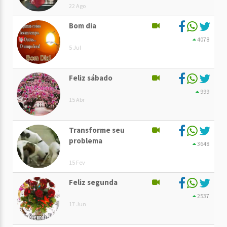
22 Ago
Bom dia
4078
5 Jul
Feliz sábado
999
15 Abr
Transforme seu
problema
3648
15 Fev
Feliz segunda
2537
17 Jun