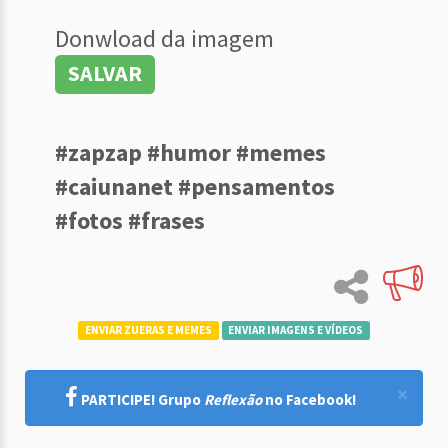
Donwload da imagem
SALVAR
#zapzap #humor #memes
#caiunanet #pensamentos
#fotos #frases
ENVIAR ZUERAS E MEMES
ENVIAR IMAGENS E VÍDEOS
×
PARTICIPE! Grupo
Reflexão
no Facebook!