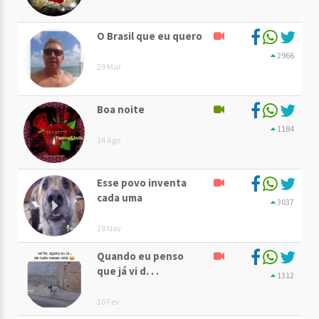
O Brasil que eu quero
2966
29 Mar
Boa noite
1184
14 Ago
Esse povo inventa
cada uma
3037
28 Nov
Quando eu penso
que já vi d. . .
1312
10 Fev