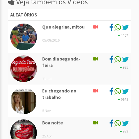
Veja também os Vídeos
ALEATÓRIOS
Que alegriaa, mitou
4407
05/08/2016
Bom dia segunda-
feira
985
11 Jul
Eu chegando no
trabalho
6141
5 Nov
Boa noite
989
25 Abr