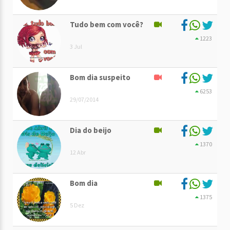
Tudo bem com você?
1223
3 Jul
Bom dia suspeito
6253
29/07/2014
Dia do beijo
1370
12 Abr
Bom dia
1375
5 Dez