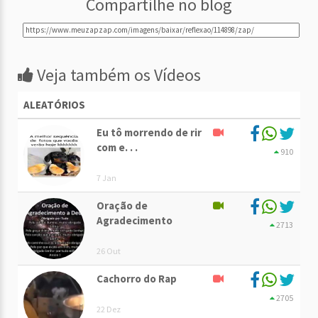
Compartilhe no blog
Veja também os Vídeos
ALEATÓRIOS
Eu tô morrendo de rir
com e. . .
910
7 Jan
Oração de
Agradecimento
2713
26 Out
Cachorro do Rap
2705
22 Dez