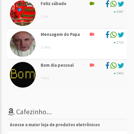
Feliz sábado
3687
1 Jul
Mensagem do Papa
2715
12 Mai
Bom dia pessoal
3463
7 Dez
Cafezinho...
Acesse a maior loja de produtos eletrônicos