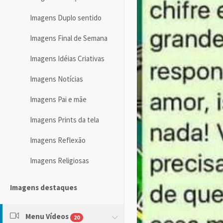
Imagens Duplo sentido
Imagens Final de Semana
Imagens Idéias Criativas
Imagens Notícias
Imagens Pai e mãe
Imagens Prints da tela
Imagens Reflexão
Imagens Religiosas
Imagens destaques
Menu Vídeos
20