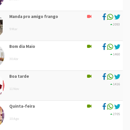
Manda pro amigo frango
2093
9 Mar
Bom dia Maio
1460
30 Abr
Boa tarde
1416
11 Nov
Quinta-feira
2705
10 Ago