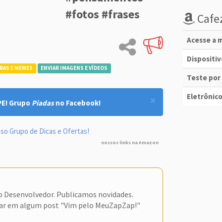
#fotos #frases
Cafez
Acesse a m
Dispositi
RAS E MEMES
ENVIAR IMAGENS E VÍDEOS
Teste por
Eletrônico
×
PE! Grupo
Piadas
no Facebook!
so Grupo de Dicas e Ofertas!
nossos links na Amazon
do Desenvolvedor. Publicamos novidades.
ar em algum post "Vim pelo MeuZapZap!"