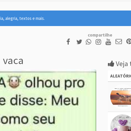
, alegria, textos e mais.
compartilhe
 vaca
Veja 
ALEATÓRI