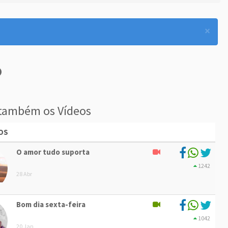
×
também os Vídeos
OS
O amor tudo suporta
1242
28 Abr
Bom dia sexta-feira
1042
20 Jan