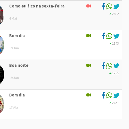
Como eu fico na sexta-feira
2802
4 Mai
Bom dia
1343
19 Jun
Boa noite
1285
19 Jan
Bom dia
2677
17 Abr