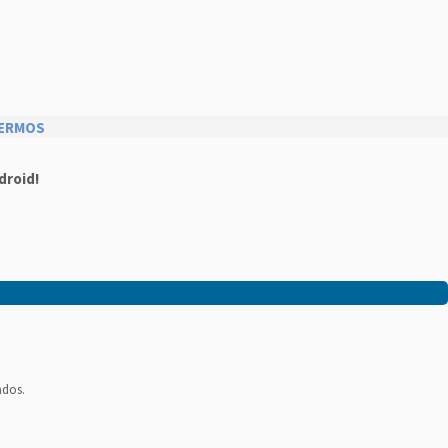
ERMOS
droid!
ados.