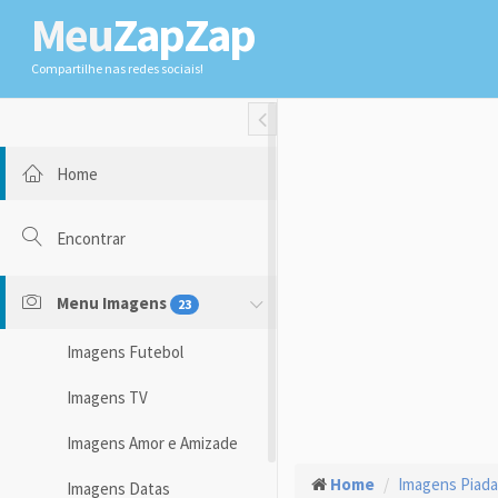
Meu
ZapZap
Compartilhe nas redes sociais!
Toggle Fullwidth
Home
Encontrar
Menu Imagens
23
Imagens Futebol
Imagens TV
Imagens Amor e Amizade
Home
Imagens Piad
Imagens Datas