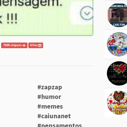
7505 cliques
6 Fev
#zapzap
#humor
#memes
#caiunanet
#pensamentos