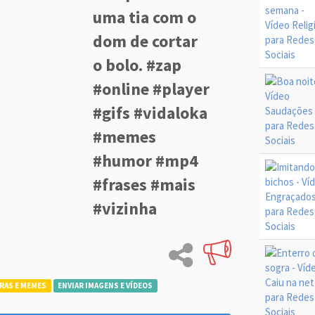
uma tia com o
dom de cortar
o bolo. #zap
#online #player
#gifs #vidaloka
#memes
#humor #mp4
#frases #mais
#vizinha
RAS E MEMES
ENVIAR IMAGENS E VÍDEOS