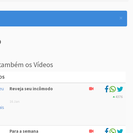
×
também os Vídeos
OS
Reveja seu incômodo
4376
16 Jan
Para a semana