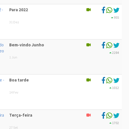
Para 2022
955
31 Dez
Bem-vindo Junho
2284
1 Jun
Boa tarde
1012
14 Fev
Terça-feira
1702
27 Set