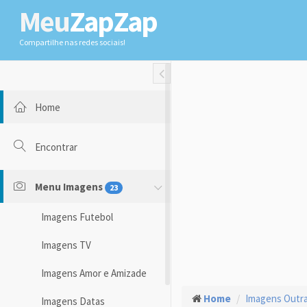
Meu
ZapZap
Compartilhe nas redes sociais!
Toggle Fullwidth
Home
Encontrar
Menu Imagens
23
Imagens Futebol
Imagens TV
Imagens Amor e Amizade
Home
Imagens Outr
Imagens Datas