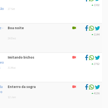
1302
27 Set
Boa noite
1144
26 Dez
Imitando bichos
2762
31 Mai
Enterro da sogra
4136
12 Jan