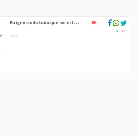
Eu ignorando tudo que me est. . .
1086
6 Fev