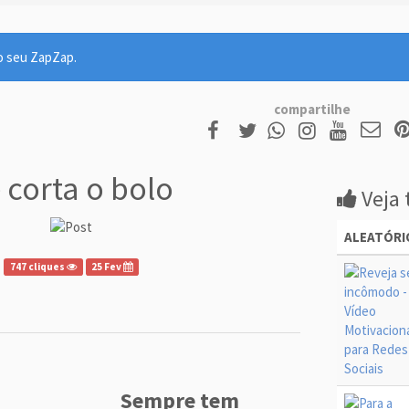
o seu ZapZap.
compartilhe
 corta o bolo
Veja 
ALEATÓRI
747 cliques
25 Fev
Sempre tem