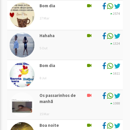
Bom dia
2574
17 Mar
Hahaha
1324
5 Out
Bom dia
1611
8 Jul
Os passarinhos de
manhã
1088
15 Mar
Boa noite