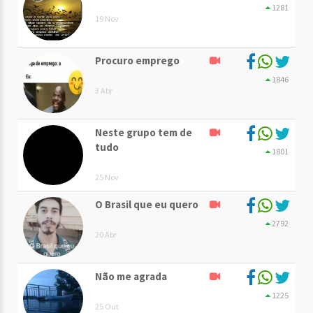
1281
19 Nov
Procuro emprego
1846
3 Abr
Neste grupo tem de
tudo
1801
25 Nov
O Brasil que eu quero
2792
20 Abr
Não me agrada
1225
25 Out