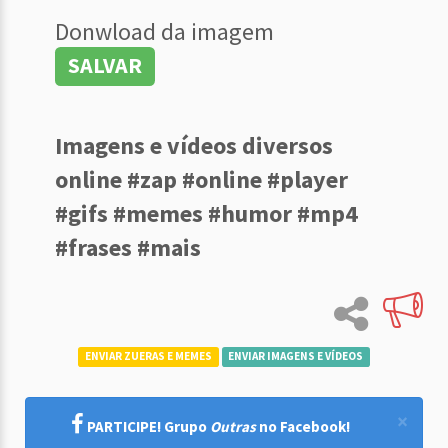
Donwload da imagem
SALVAR
Imagens e vídeos diversos
online #zap #online #player
#gifs #memes #humor #mp4
#frases #mais
ENVIAR ZUERAS E MEMES
ENVIAR IMAGENS E VÍDEOS
×
PARTICIPE! Grupo
Outras
no Facebook!