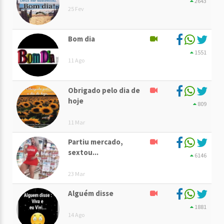
2643
25 Fev
Bom dia
1551
11 Ago
Obrigado pelo dia de
hoje
809
11 Mar
Partiu mercado,
sextou...
6146
23 Mar
Alguém disse
1881
14 Ago