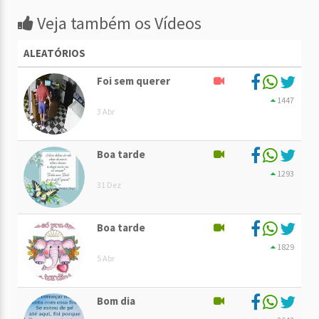
Veja também os Vídeos
ALEATÓRIOS
Foi sem querer
1447
3 Abr
Boa tarde
1293
31 Dez
Boa tarde
1829
5 Abr
Bom dia