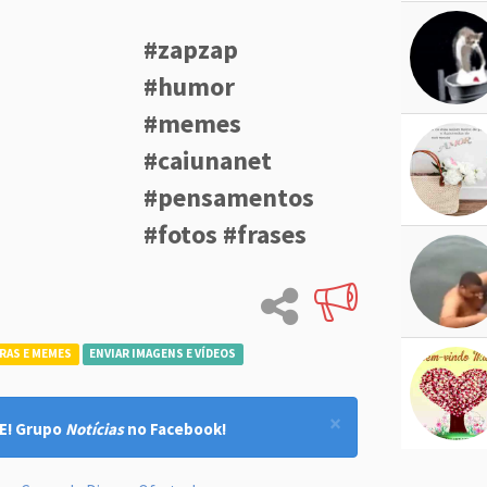
#zapzap
#humor
#memes
#caiunanet
#pensamentos
#fotos #frases
RAS E MEMES
ENVIAR IMAGENS E VÍDEOS
×
E! Grupo
Notícias
no Facebook!