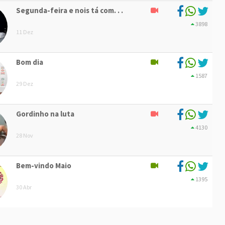
Segunda-feira e nois tá com. . .
3898
11 Dez
Bom dia
1587
29 Dez
Gordinho na luta
4130
28 Nov
Bem-vindo Maio
1395
30 Abr