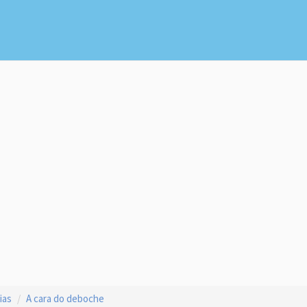
ias
A cara do deboche