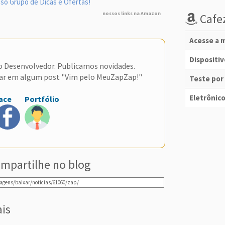
so Grupo de Dicas e Ofertas!
nossos links na Amazon
Cafez
Acesse a m
Dispositi
do Desenvolvedor. Publicamos novidades.
ar em algum post "Vim pelo MeuZapZap!"
Teste por
Eletrônico
ace
Portfólio
mpartilhe no blog
ais