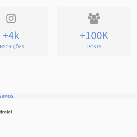
+4k
+100K
INSCRIÇÕES
POSTS
ERMOS
droid!