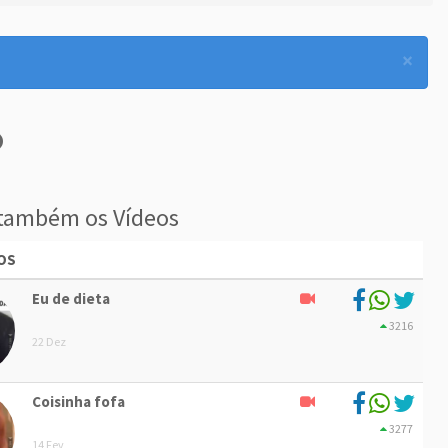
×
também os Vídeos
OS
Eu de dieta
3216
22 Dez
Coisinha fofa
3277
14 Fev