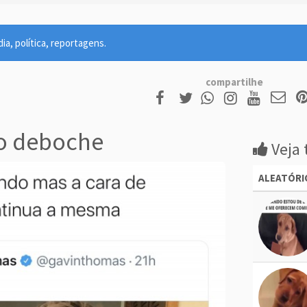
ia, política, reportagens.
compartilhe
o deboche
Veja 
ALEATÓRI