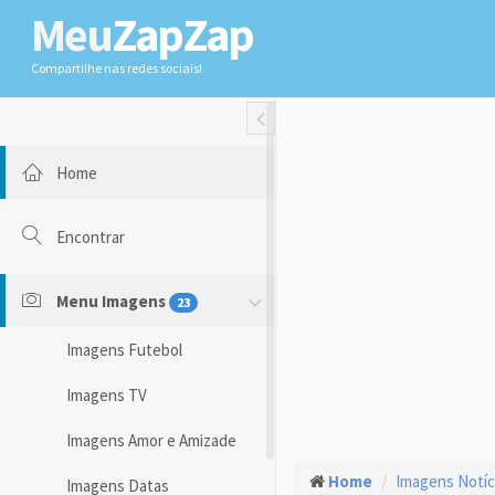
Meu
ZapZap
Compartilhe nas redes sociais!
Toggle Fullwidth
Home
Encontrar
Menu Imagens
23
Imagens Futebol
Imagens TV
Imagens Amor e Amizade
Home
Imagens Notíc
Imagens Datas