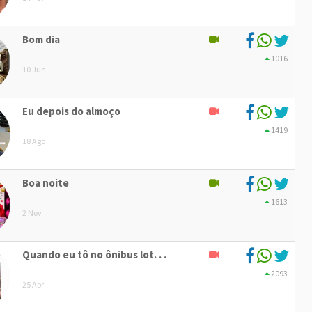
Bom dia
1016
10 Jun
Eu depois do almoço
1419
18 Ago
Boa noite
1613
2 Nov
Quando eu tô no ônibus lot. . .
2093
25 Abr