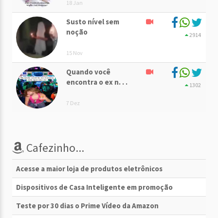
18 Jan
Susto nível sem
noção
2914
15 Nov
Quando você
encontra o ex n. . .
1302
7 Dez
Cafezinho...
Acesse a maior loja de produtos eletrônicos
Dispositivos de Casa Inteligente em promoção
Teste por 30 dias o Prime Vídeo da Amazon