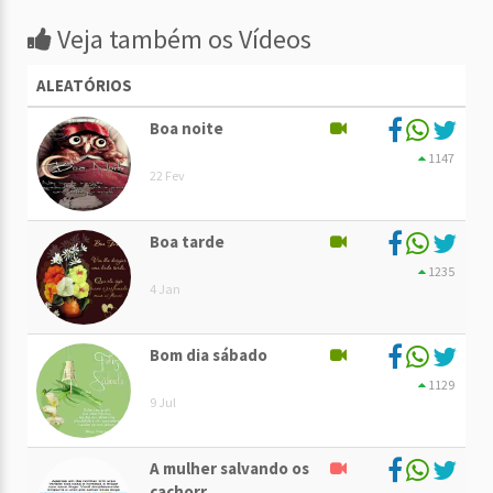
Veja também os Vídeos
ALEATÓRIOS
Boa noite
1147
22 Fev
Boa tarde
1235
4 Jan
Bom dia sábado
1129
9 Jul
A mulher salvando os
cachorr. . .