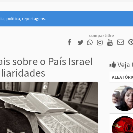
ia, política, reportagens.
compartilhe
s sobre o País Israel
Veja 
liaridades
ALEATÓRI