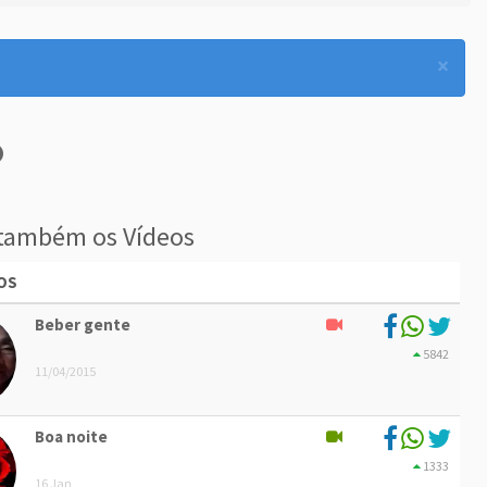
×
também os Vídeos
OS
Beber gente
5842
11/04/2015
Boa noite
1333
16 Jan