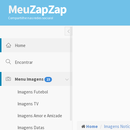
Meu
ZapZap
Compartilhe nas redes sociais!
Toggle Fullwidth
Home
Encontrar
Menu Imagens
23
Imagens Futebol
Imagens TV
Imagens Amor e Amizade
Home
Imagens Notíc
Imagens Datas