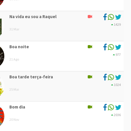
Na vida eu sou a Raquel
1429
31 Mar
Boa noite
977
21 Ago
Boa tarde terça-feira
1024
25 Mai
Bom dia
2036
20 Nov