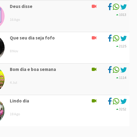
Deus disse
1013
16 Ago
Que seu dia seja fofo
2125
8 Nov
Bom dia e boa semana
1114
4 Jul
Lindo dia
3252
18 Ago