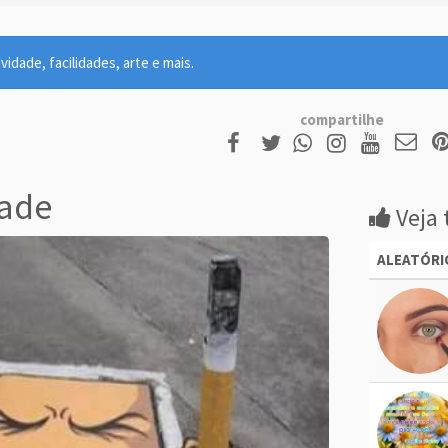
idade, facilidades, arte e mais.
compartilhe
dade
Veja 
ALEATÓRI