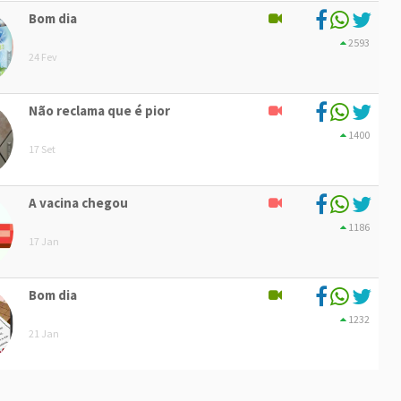
Bom dia
2593
24 Fev
Não reclama que é pior
1400
17 Set
A vacina chegou
1186
17 Jan
Bom dia
1232
21 Jan