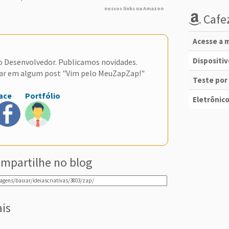
nossos links na Amazon
Cafez
Acesse a m
Dispositi
do Desenvolvedor. Publicamos novidades.
ar em algum post "Vim pelo MeuZapZap!"
Teste por
ace
Portfólio
Eletrônico
mpartilhe no blog
ais