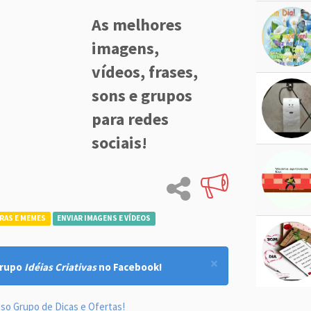
As melhores
imagens,
vídeos, frases,
sons e grupos
para redes
sociais!
RAS E MEMES
ENVIAR IMAGENS E VÍDEOS
×
Grupo
Idéias Criativas
no Facebook!
so Grupo de Dicas e Ofertas!