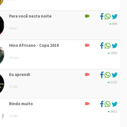
Para você nesta noite
904
9 Mar
Hino Africano - Copa 2018
2850
18 Jun
Eu aprendi
2132
27 Abr
Rindo muito
2812
22 Abr