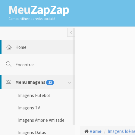
Meu
ZapZap
Compartilhe nas redes sociais!
Toggle Fullwidth
Home
Encontrar
Menu Imagens
23
Imagens Futebol
Imagens TV
Imagens Amor e Amizade
Home
Imagens Idéias
Imagens Datas