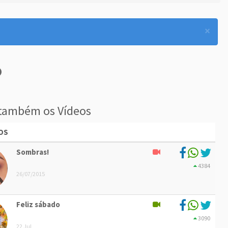
×
também os Vídeos
OS
Sombras!
4384
26/07/2015
Feliz sábado
3090
22 Jul