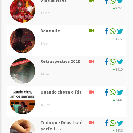
Dia das Mães
2754
12 Mai
Boa noite
1577
1 Abr
Retrospectiva 2020
1510
14 Dez
Quando chega o fds
3442
15 Fev
Tudo que Deus faz é
perfeit. . .
1436