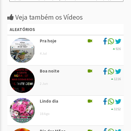
Veja também os Vídeos
ALEATÓRIOS
Pra hoje
926
4 Jul
Boa noite
1216
2 Jun
Lindo dia
3252
18 Ago