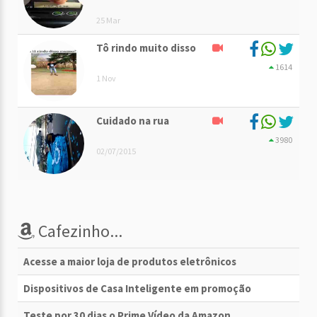
25 Mar
Tô rindo muito disso
1614
1 Nov
Cuidado na rua
3980
02/07/2015
Cafezinho...
Acesse a maior loja de produtos eletrônicos
Dispositivos de Casa Inteligente em promoção
Teste por 30 dias o Prime Vídeo da Amazon