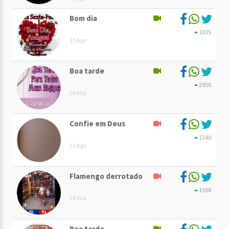
Bom dia
1035
19 Ago
Boa tarde
2950
26 Mai
Confie em Deus
1340
23 Ago
Flamengo derrotado
1598
24 Out
Boa tarde