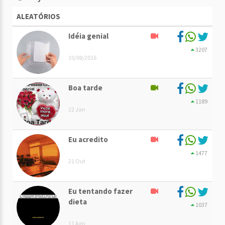
ALEATÓRIOS
Idéia genial
3207
10/08/2016
Boa tarde
1189
22 Jan
Eu acredito
1477
21 Out
Eu tentando fazer
dieta
1037
11 Ago