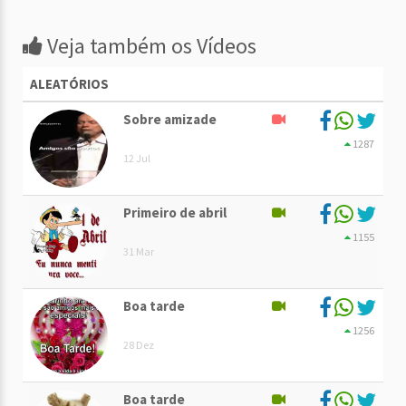
Veja também os Vídeos
ALEATÓRIOS
Sobre amizade
1287
12 Jul
Primeiro de abril
1155
31 Mar
Boa tarde
1256
28 Dez
Boa tarde