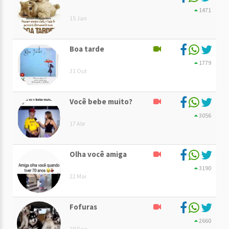
1471
15 Jan
Boa tarde
1779
31 Out
Você bebe muito?
3056
17 Abr
Olha você amiga
3190
22 Mai
Fofuras
2660
28 Dez