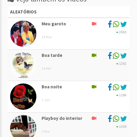
ALEATÓRIOS
Meu garoto
3565
24 Mar
Boa tarde
1292
14 Abr
Boa noite
1186
7 Jan
Playboy do interior
1359
2 Nov