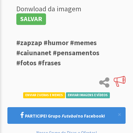
Donwload da imagem
SALVAR
#zapzap #humor #memes
#caiunanet #pensamentos
#fotos #frases
ENVIAR ZUERAS E MEMES
ENVIAR IMAGENS E VÍDEOS
×
PARTICIPE! Grupo
Futebol
no Facebook!
Nosso Grupo de Dicas e Ofertas!