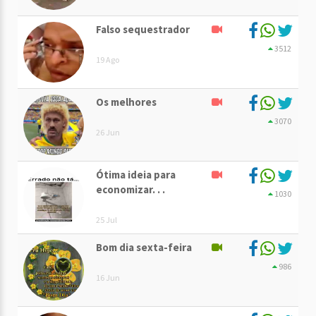
Falso sequestrador
3512
19 Ago
Os melhores
3070
26 Jun
Ótima ideia para
economizar. . .
1030
25 Jul
Bom dia sexta-feira
986
16 Jun