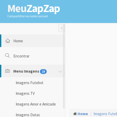
Meu
ZapZap
Compartilhe nas redes sociais!
Toggle Fullwidth
Home
Encontrar
Menu Imagens
23
Imagens Futebol
Imagens TV
Imagens Amor e Amizade
Home
Imagens Fute
Imagens Datas