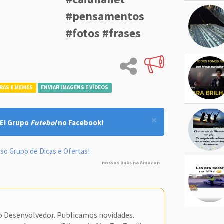
#pensamentos
#fotos #frases
RAS E MEMES
ENVIAR IMAGENS E VÍDEOS
×
E! Grupo
Futebol
no Facebook!
so Grupo de Dicas e Ofertas!
nossos links na Amazon
do Desenvolvedor. Publicamos novidades.