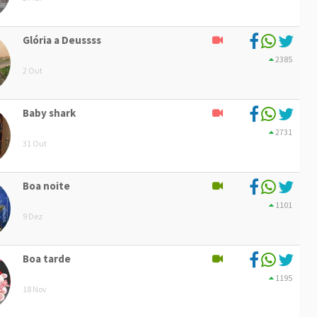
Glória a Deussss
2385
2 Out
Baby shark
2731
31 Out
Boa noite
1101
9 Dez
Boa tarde
1195
18 Nov