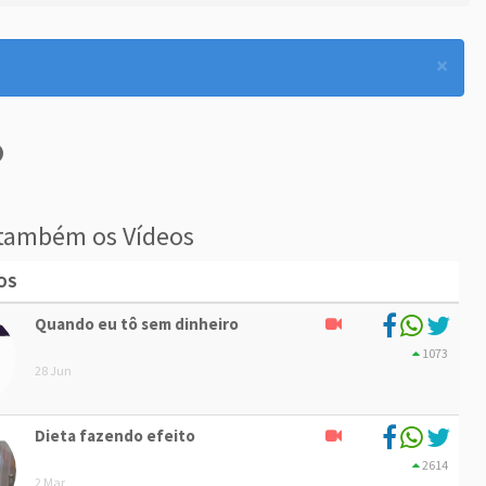
×
também os Vídeos
OS
Quando eu tô sem dinheiro
1073
28 Jun
Dieta fazendo efeito
2614
2 Mar