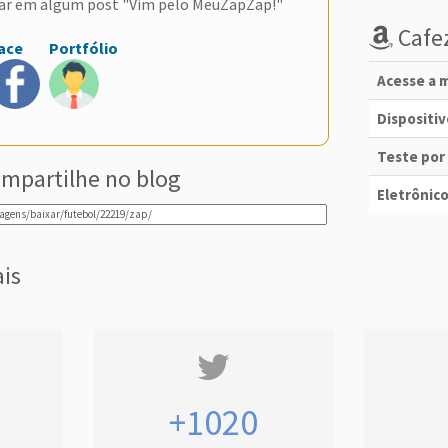
ar em algum post "Vim pelo MeuZapZap!"
Cafez
ace
Portfólio
Acesse a m
Dispositi
Teste por
mpartilhe no blog
Eletrônico
ais
+1020