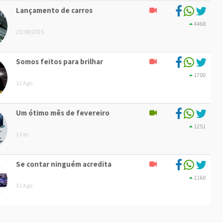
Lançamento de carros
4468
23/08/2015
Somos feitos para brilhar
1700
12 Ago
Um ótimo mês de fevereiro
1251
1 Fev
Se contar ninguém acredita
1160
31 Ago