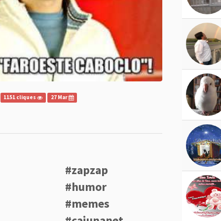
1151 cliques
27 Mar
#zapzap
#humor
#memes
#caiunanet