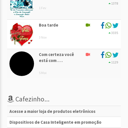
1378
1 Fev
Boa tarde
3335
3 Nov
Com certeza você
está com . . .
1129
5 Mai
Cafezinho...
Acesse a maior loja de produtos eletrônicos
Dispositivos de Casa Inteligente em promoção