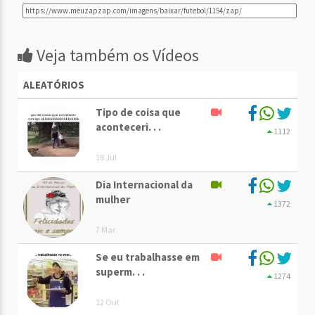
Veja também os Vídeos
ALEATÓRIOS
Tipo de coisa que
aconteceri. . .
1112
18 Jul
Dia Internacional da
mulher
1372
7 Mar
Se eu trabalhasse em
superm. . .
1274
12 Out