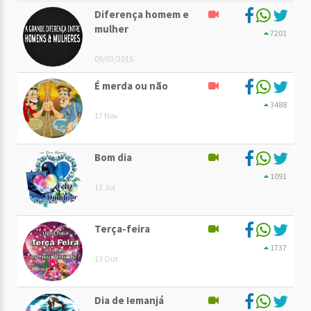
Diferença homem e
mulher
7201
09/03/2015
É merda ou não
3488
17 Nov
Bom dia
1091
11 Jul
Terça-feira
1737
13 Out
Dia de Iemanjá