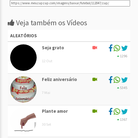
Veja também os Vídeos
ALEATÓRIOS
Seja grato
1296
12 Out
Feliz aniversário
5345
7 Mai
Plante amor
1367
30 Set