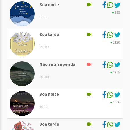
Boa noite
985
5 Jun
Boa tarde
1120
29 Dez
Não se arrependa
1205
20 Out
Boa noite
1606
10 Abr
Boa tarde