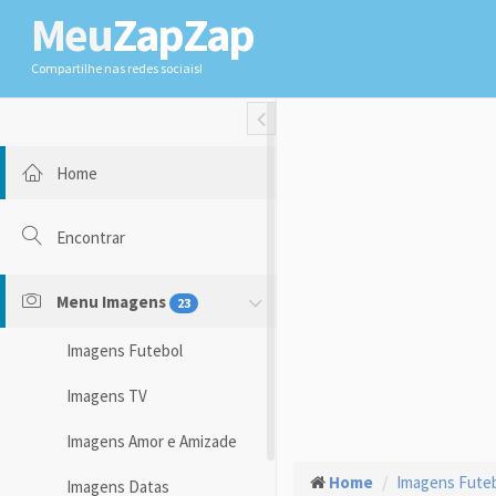
Meu
ZapZap
Compartilhe nas redes sociais!
Toggle Fullwidth
Home
Encontrar
Menu Imagens
23
Imagens Futebol
Imagens TV
Imagens Amor e Amizade
Home
Imagens Fute
Imagens Datas