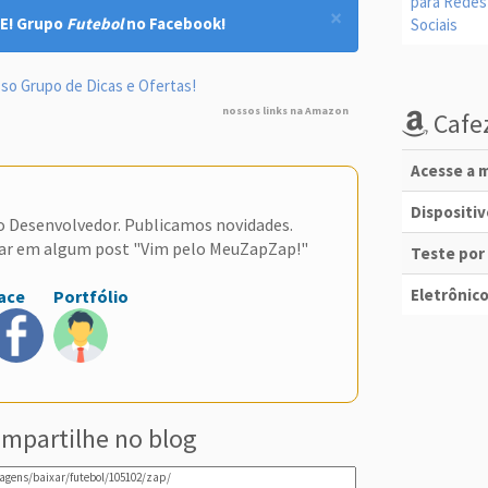
×
E! Grupo
Futebol
no Facebook!
so Grupo de Dicas e Ofertas!
nossos links na Amazon
Cafez
Acesse a m
Dispositi
do Desenvolvedor. Publicamos novidades.
ar em algum post "Vim pelo MeuZapZap!"
Teste por
Eletrônico
ace
Portfólio
mpartilhe no blog