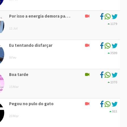
Por isso a energia demora pa. . .
1179
11 Jul
Eu tentando disfarçar
3599
9 Fev
Boa tarde
1370
15 Mar
Pegou no pulo do gato
933
20 Mar