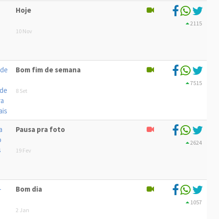
Hoje
2115
10 Nov
Bom fim de semana
7515
8 Set
Pausa pra foto
2624
19 Fev
Bom dia
1057
2 Jan