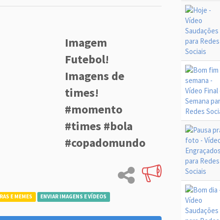
Imagem
Futebol!
Imagens de
times!
#momento
#times #bola
#copadomundo
RAS E MEMES
ENVIAR IMAGENS E VÍDEOS