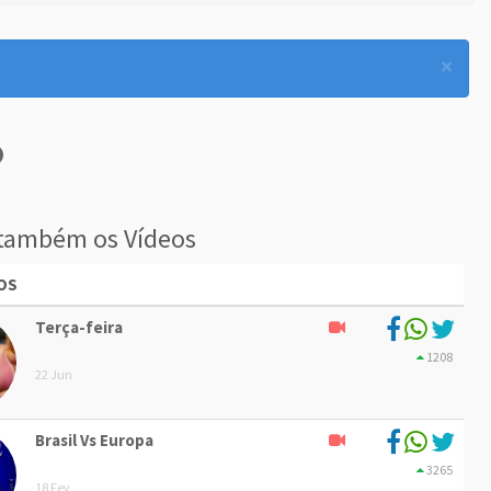
×
também os Vídeos
OS
Terça-feira
1208
22 Jun
Brasil Vs Europa
3265
18 Fev