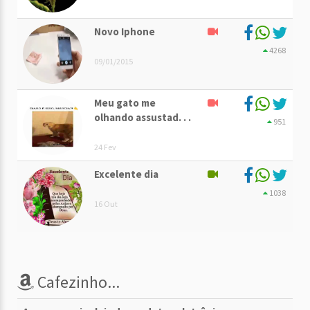
Novo Iphone
4268
09/01/2015
Meu gato me
olhando assustad. . .
951
24 Fev
Excelente dia
1038
16 Out
Cafezinho...