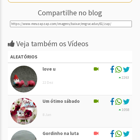
Compartilhe no blog
Veja também os Vídeos
ALEATÓRIOS
love u
2263
22 Dez
Um ótimo sábado
1058
8 Jan
Gordinho na luta