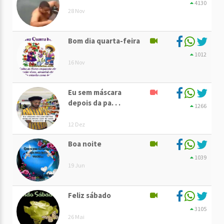
4130
28 Nov
Bom dia quarta-feira
1012
16 Nov
Eu sem máscara
depois da pa. . .
1266
12 Dez
Boa noite
1039
19 Jun
Feliz sábado
3105
26 Mai