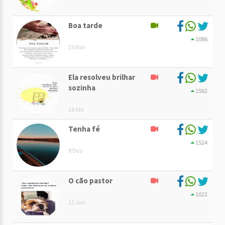
Boa tarde
1086
25 Nov
Ela resolveu brilhar
sozinha
1562
18 Abr
Tenha fé
1524
9 Dez
O cão pastor
1022
11 Jun