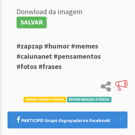
Donwload da imagem
SALVAR
#zapzap #humor #memes
#caiunanet #pensamentos
#fotos #frases
ENVIAR ZUERAS E MEMES
ENVIAR IMAGENS E VÍDEOS
×
PARTICIPE! Grupo
Engraçadas
no Facebook!