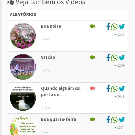
Veja também os Vídeos
ALEATÓRIOS
Boa noite
1176
29 Set
Vascão
1259
15 Abr
Quando alguém cai
perto de . . .
3048
14 Abr
Boa quarta-feira
1334
1 Fev