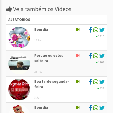
Veja também os Vídeos
ALEATÓRIOS
Bom dia
2710
12 Fev
Porque eu estou
solteira
1207
23 Fev
Boa tarde segunda-
feira
837
3 Jan
Bom dia