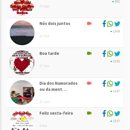
992
25 Ago
Nós dois juntos
1369
22 Out
Boa tarde
1292
17 Jan
Dia dos Namorados
ou da ment. . .
1247
12 Jun
Feliz sexta-feira
1327
6 Mai