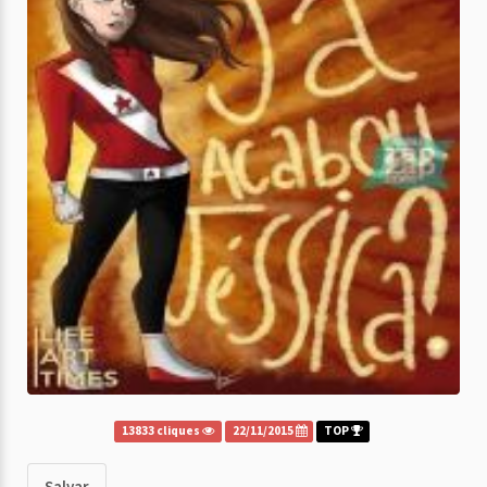
13833 cliques
22/11/2015
TOP
Salvar