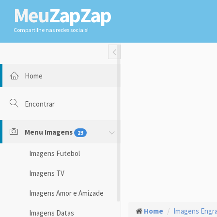
Meu
ZapZap
Compartilhe nas redes sociais!
Toggle Fullwidth
Home
Encontrar
Menu Imagens
23
Imagens Futebol
Imagens TV
Imagens Amor e Amizade
Home
Imagens Engr
Imagens Datas