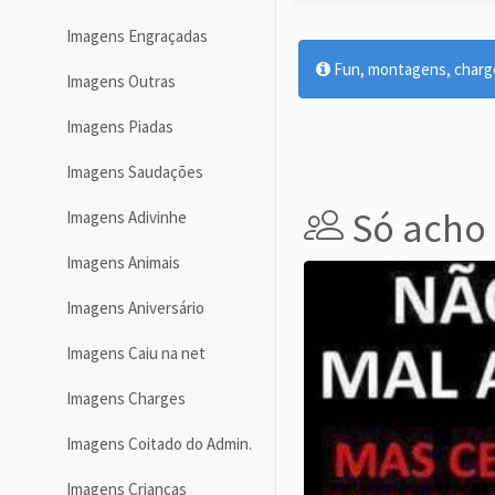
Imagens Engraçadas
Fun, montagens, charges
Imagens Outras
Imagens Piadas
Imagens Saudações
Só acho
Imagens Adivinhe
Imagens Animais
Imagens Aniversário
Imagens Caiu na net
Imagens Charges
Imagens Coitado do Admin.
Imagens Crianças