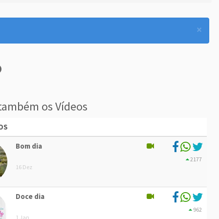
×
também os Vídeos
OS
Bom dia
2177
16 Dez
Doce dia
962
1 Jan