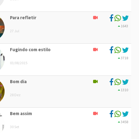
Para refletir
1643
27 Jul
Fugindo com estilo
3718
03/08/2015
Bom dia
1310
28 Dez
Bem assim
3458
30 Set