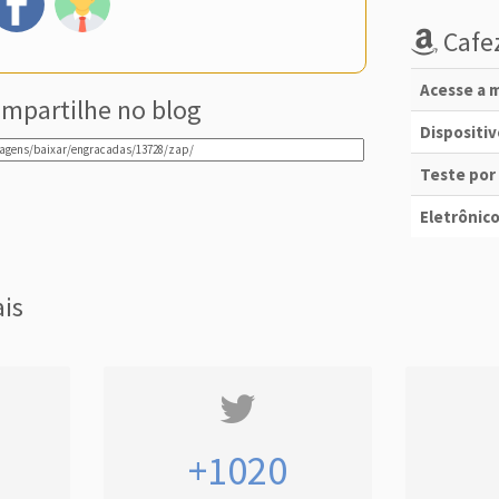
Cafez
Acesse a m
mpartilhe no blog
Dispositi
Teste por
Eletrônico
ais
+1020