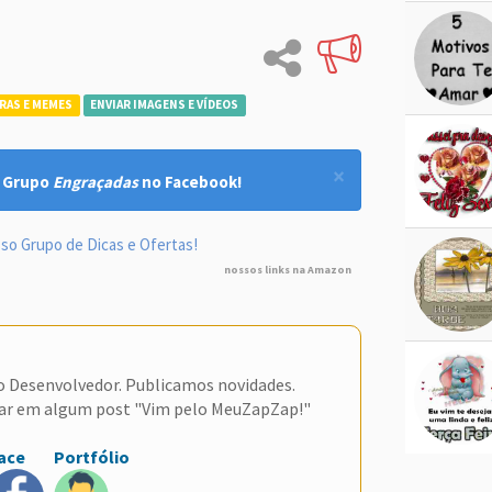
RAS E MEMES
ENVIAR IMAGENS E VÍDEOS
×
! Grupo
Engraçadas
no Facebook!
so Grupo de Dicas e Ofertas!
nossos links na Amazon
do Desenvolvedor. Publicamos novidades.
ar em algum post "Vim pelo MeuZapZap!"
ace
Portfólio