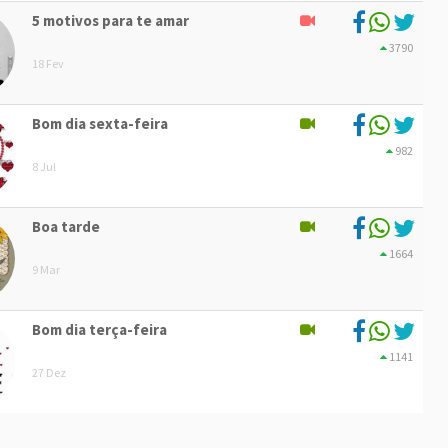
5 motivos para te amar
3790
18 Fev
Bom dia sexta-feira
982
8 Jul
Boa tarde
1664
9 Mar
Bom dia terça-feira
1141
27 Dez