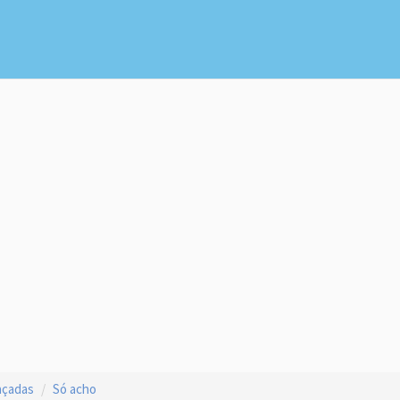
açadas
Só acho