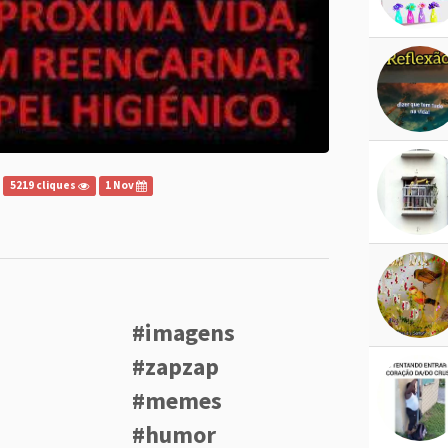
5219 cliques
1 Nov
#imagens
#zapzap
#memes
#humor