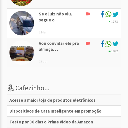
Se o juiz não viu,
segue o . . .
1753
2 Mar
Vou convidar ele pra
almoça. . .
1072
17 Jul
Cafezinho...
Acesse a maior loja de produtos eletrônicos
Dispositivos de Casa Inteligente em promoção
Teste por 30 dias o Prime Vídeo da Amazon