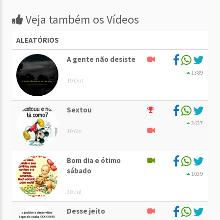
Veja também os Vídeos
ALEATÓRIOS
A gente não desiste
1389
19 Out
Sextou
3437
10 Abr
Bom dia e ótimo
sábado
1039
30 Jul
Desse jeito