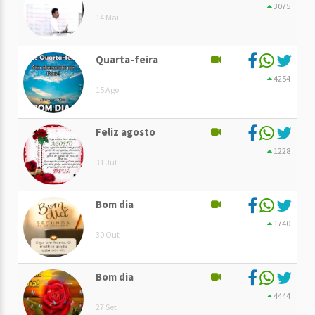
3075
14 Mai
Quarta-feira
4254
15 Ago
Feliz agosto
1228
31 Jul
Bom dia
1740
30 Out
Bom dia
4444
27 Set