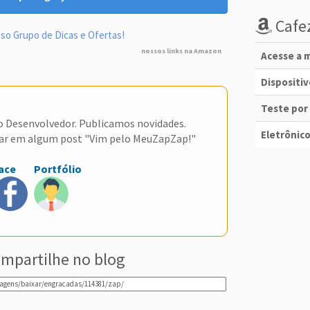
Cafez
so Grupo de Dicas e Ofertas!
nossos links na Amazon
Acesse a m
Dispositi
Teste por
do Desenvolvedor. Publicamos novidades.
Eletrônico
ar em algum post "Vim pelo MeuZapZap!"
ace
Portfólio
mpartilhe no blog