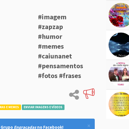
#imagem
#zapzap
#humor
#memes
#caiunanet
#pensamentos
#fotos #frases
RAS E MEMES
ENVIAR IMAGENS E VÍDEOS
×
! Grupo
Engraçadas
no Facebook!