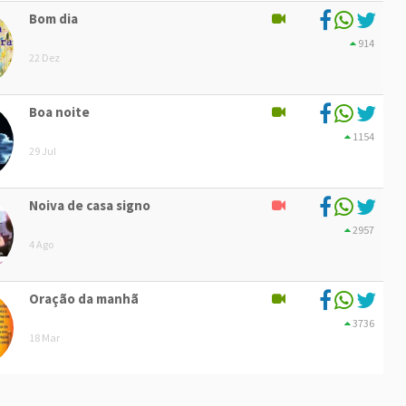
Bom dia
914
22 Dez
Boa noite
1154
29 Jul
Noiva de casa signo
2957
4 Ago
Oração da manhã
3736
18 Mar