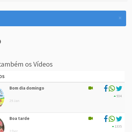
×
também os Vídeos
OS
Bom dia domingo
934
29 Jan
Boa tarde
1335
2 Dez