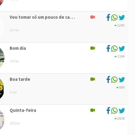
Vou tomar só um pouco de ca. . .
1243
20 Fev
Bom dia
1184
19 Fev
Boa tarde
890
6 Set
Quinta-feira
2638
28 Dez