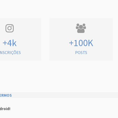
+4k
+100K
INSCRIÇÕES
POSTS
ERMOS
droid!