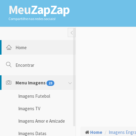
Meu
ZapZap
Compartilhe nas redes sociais!
Toggle Fullwidth
Home
Encontrar
Menu Imagens
23
Imagens Futebol
Imagens TV
Imagens Amor e Amizade
Home
Imagens Engr
Imagens Datas