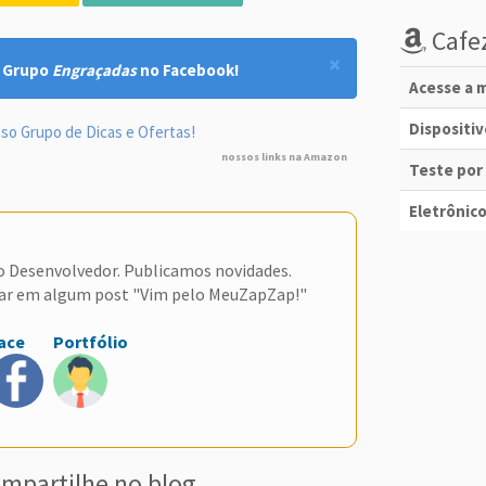
Cafez
×
! Grupo
Engraçadas
no Facebook!
Acesse a m
Dispositi
so Grupo de Dicas e Ofertas!
nossos links na Amazon
Teste por
Eletrônico
do Desenvolvedor. Publicamos novidades.
ar em algum post "Vim pelo MeuZapZap!"
ace
Portfólio
mpartilhe no blog