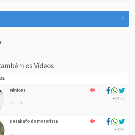
×
também os Vídeos
OS
Minions
23125
02/07/2015
Desabafo do motorista
3257
24 Jul