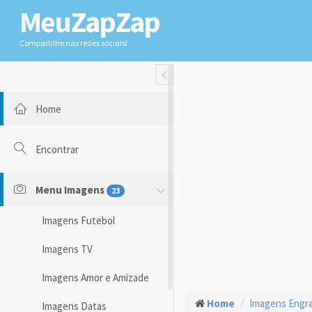
Meu
ZapZap
Compartilhe nas redes sociais!
Toggle Fullwidth
Home
Encontrar
Menu Imagens
23
Imagens Futebol
Imagens TV
Imagens Amor e Amizade
Home
Imagens Engr
Imagens Datas