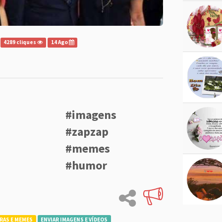
4289 cliques
14 Ago
#imagens
#zapzap
#memes
#humor
RAS E MEMES
ENVIAR IMAGENS E VÍDEOS