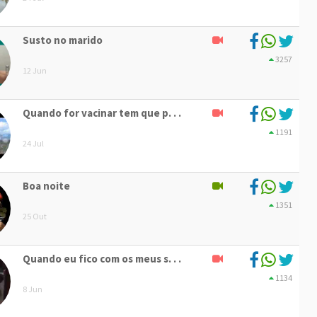
Susto no marido
3257
12 Jun
Quando for vacinar tem que p. . .
1191
24 Jul
Boa noite
1351
25 Out
Quando eu fico com os meus s. . .
1134
8 Jun