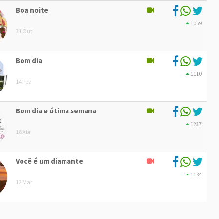
Boa noite
1069
31 Out
Bom dia
1110
14 Fev
Bom dia e ótima semana
1237
18 Abr
Você é um diamante
1184
12 Mar